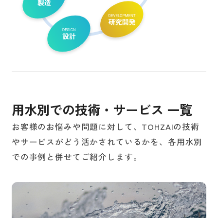
用
水
別
で
の
技
術
・
サ
ー
ビ
ス
一
覧
お客様のお悩みや問題に対して、TOHZAIの技術
やサービスがどう活かされているかを、各用水別
での事例と併せてご紹介します。