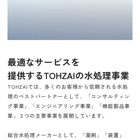
採用情報
お問い合わせ
最
適
な
サ
ー
ビ
ス
を
提
供
す
る
T
O
H
Z
A
I
の
水
処
理
事
業
TOHZAIでは、多くのお客様から信頼される水処
理のベストパートナーとして、「コンサルティン
グ事業」「エンジニアリング事業」「機能製品事
業」３つの主要事業を展開しています。
総合水処理メーカーとして、「薬剤」「装置」