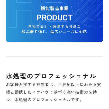
機能製品事業
PRODUCT
自社で設計・製造する多彩な
製品群を通じ、
幅広いニーズに対応
水
処
理
の
プ
ロ
フ
ェ
ッ
シ
ョ
ナ
ル
お客様と接する担当者は、半世紀以上にわたる実
績と蓄積したノウハウに基づく高い技術力を持
つ、水処理のプロフェッショナルです。