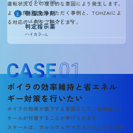
ハイクリーンQB
運転状況などの複合的な要因により発生します。
樹脂洗浄剤
よくお問い合わせいただく事例と、TOHZAIによ
3
ハイクリーンBL シリーズ
る対応の一例をご紹介します。
判定指示薬
ハイカラ―L
0
1
ボイラの効率維持と省エネル
ギー対策を行いたい
ボイラの効率が低下する要因として、伝熱面にス
ケールが付着することが挙げられます。
スケールは、カルシウムやマグネシウムなどの硬