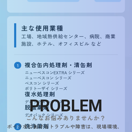
主な使用業種
工場、地域熱供給センター、病院、商業
施設、ホテル、オフィスビル など
複合缶内処理剤・清缶剤
1
ニューベスコンEXTRA シリーズ
ニューベスコン シリーズ
ベスコン シリーズ
ポリトーザイ シリーズ
復水処理剤
P
R
O
B
L
E
M
デオックス シリーズ
脱酸素剤
デオパック シリーズ
こんなお悩みありませんか？
洗浄薬剤
ボイラ水におけるトラブルや障害は、現場環境、
2