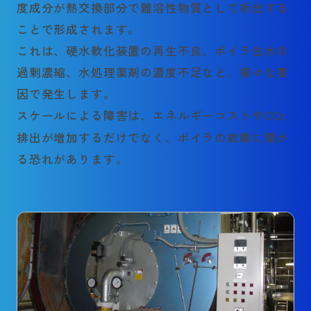
度成分が熱交換部分で難溶性物質として析出する
ことで形成されます。
これは、硬水軟化装置の再生不良、ボイラ缶水の
過剰濃縮、水処理薬剤の濃度不足など、様々な要
因で発生します。
スケールによる障害は、エネルギーコストや
CO
2
排出が増加するだけでなく、ボイラの故障に繋が
る恐れがあります。